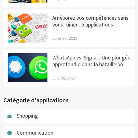
de dollars !
Améliorez vos compétences sans
vous ruiner : 5 applications
gratuites d'apprentissage en
ligne
June 07, 2023
WhatsApp vs. Signal : Une plongée
approfondie dans la bataille pour
la confidentialité des données -
En quelle application devez-vous
July 06, 2023
avoir confiance ?
Catégorie d'applications
Shopping
Communication