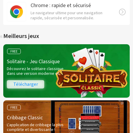
Chrome : rapide et sécurisé
Le navigateur ultime pour une navigation
rapide, sécurisée et personnalisée.
Meilleurs jeux
us
FREE
Solitaire - Jeu Classique
Découvrez le solitaire classique
dans une version moderne et
intuitive !
Télécharger
FREE
Cribbage Classic
L'application de cribbage la plus
complète et divertissante !