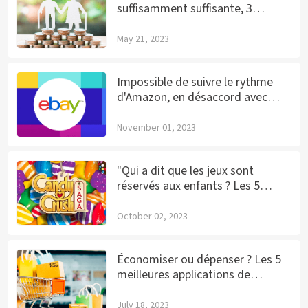
suffisamment suffisante, 3
applications pour vous aider à
planifier votre future retraite.
May 21, 2023
Impossible de suivre le rythme
d'Amazon, en désaccord avec
Walmart, les prix des actions en
chute libre : la réalité choquante
November 01, 2023
de la chute d'eBay.
"Qui a dit que les jeux sont
réservés aux enfants ? Les 5
meilleures applications de jeux
qui obsèdent les Américains d'âge
October 02, 2023
moyen !"
Économiser ou dépenser ? Les 5
meilleures applications de
shopping de 2023 qui pourraient
vous faire économiser des milliers
July 18, 2023